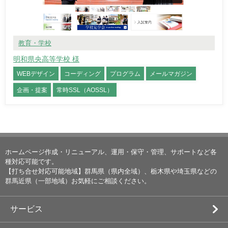
教育・学校
明和県央高等学校 様
WEBデザイン
コーディング
プログラム
メールマガジン
企画・提案
常時SSL（AOSSL）
ホームページ作成・リニューアル、運用・保守・管理、サポートなど各
種対応可能です。
【打ち合せ対応可能地域】群馬県（県内全域）、栃木県や埼玉県などの
群馬近県（一部地域）お気軽にご相談ください。
サービス