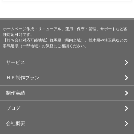
ホームページ作成・リニューアル、運用・保守・管理、サポートなど各
種対応可能です。
【打ち合せ対応可能地域】群馬県（県内全域）、栃木県や埼玉県などの
群馬近県（一部地域）お気軽にご相談ください。
サービス
ＨＰ制作プラン
制作実績
ブログ
会社概要