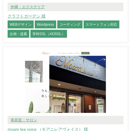
外構・エクステリア
クラフトガーデン 様
WEBデザイン
Wordpress
コーディング
スマートフォン対応
企画・提案
常時SSL（AOSSL）
美容室・サロン
moani lea voice （モアニレアヴォイス） 様